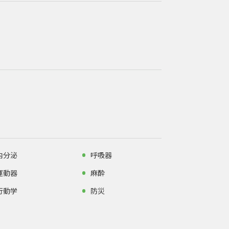
内分泌
呼吸器
運動器
麻酔
行動学
防災