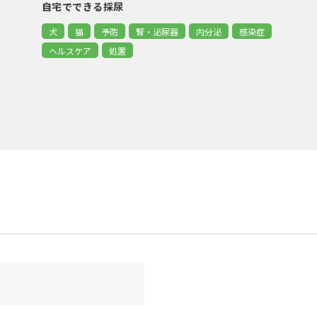
自宅でできる採尿
犬
猫
予防
腎・泌尿器
内分泌
感染症
ヘルスケア
処置