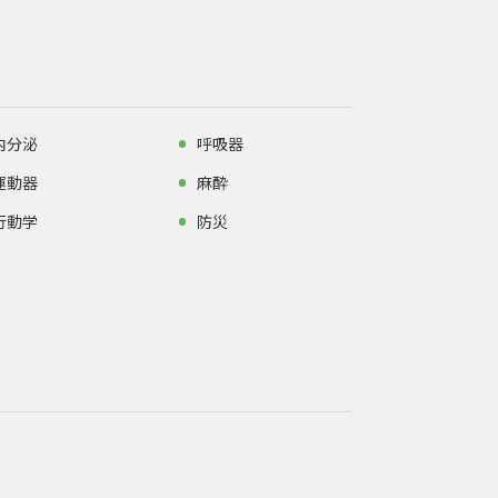
内分泌
呼吸器
運動器
麻酔
行動学
防災