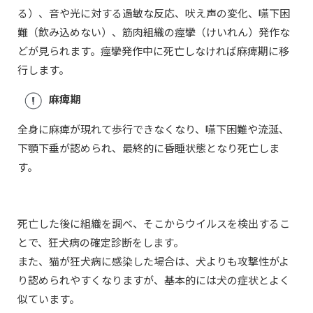
る）、音や光に対する過敏な反応、吠え声の変化、嚥下困
難（飲み込めない）、筋肉組織の痙攣（けいれん）発作な
どが見られます。痙攣発作中に死亡しなければ麻痺期に移
行します。
麻痺期
全身に麻痺が現れて歩行できなくなり、嚥下困難や流涎、
下顎下垂が認められ、最終的に昏睡状態となり死亡しま
す。
死亡した後に組織を調べ、そこからウイルスを検出するこ
とで、狂犬病の確定診断をします。
また、猫が狂犬病に感染した場合は、犬よりも攻撃性がよ
り認められやすくなりますが、基本的には犬の症状とよく
似ています。