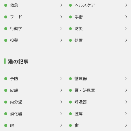
救急
ヘルスケア
フード
手術
行動学
防災
投薬
処置
猫の記事
予防
循環器
皮膚
腎・泌尿器
内分泌
呼吸器
消化器
腫瘍
眼
歯