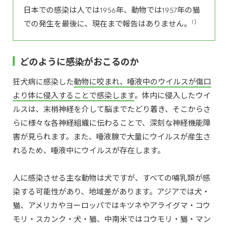
日本での感染は人では1956年、動物では1957年の猫
1）
での発生を最後に、現在まで報告はありません。
どのように感染がおこるのか
狂犬病に感染した
動物に咬まれ、唾液中のウイルスが傷口
より体に侵入することで感染します
。体内に侵入したウイ
ルスは、末梢神経を介して脳までたどり着き、そこからさ
らに様々な各神経組織に伝わることで、深刻な神経機能障
害が見られます。また、唾液腺で大量にウイルスが産生さ
れるため、唾液中にウイルスが存在します。
人に感染させる主な動物は犬ですが、すべての哺乳類が感
染する可能性があり、地域差があります。アジアでは犬・
猫、アメリカやヨーロッパではキツネやアライグマ・コウ
モリ・スカンク・犬・猫、中南米ではコウモリ・猫・マン