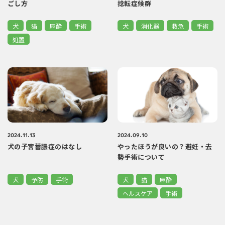
ごし方
捻転症候群
犬
猫
麻酔
手術
犬
消化器
救急
手術
処置
2024.11.13
2024.09.10
犬の子宮蓄膿症のはなし
やったほうが良いの？避妊・去
勢手術について
犬
予防
手術
犬
猫
麻酔
ヘルスケア
手術