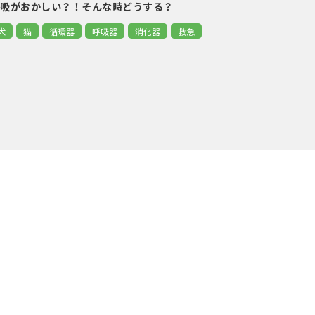
呼吸がおかしい？！そんな時どうする？
犬
猫
循環器
呼吸器
消化器
救急