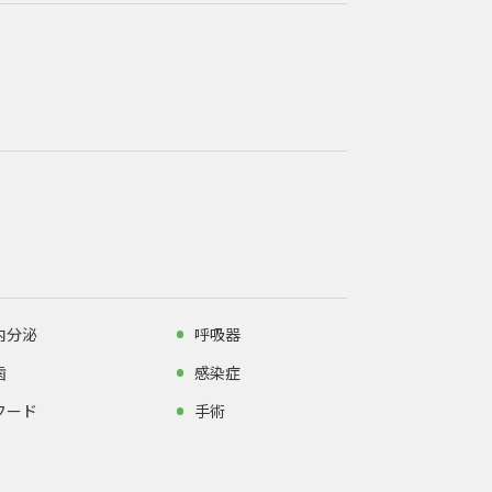
内分泌
呼吸器
歯
感染症
フード
手術