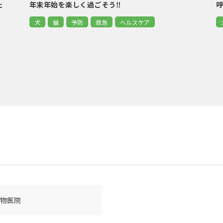
た
年末年始を楽しく過ごそう‼
犬
猫
予防
救急
ヘルスケア
物医院