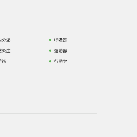
内分泌
呼吸器
感染症
運動器
手術
行動学