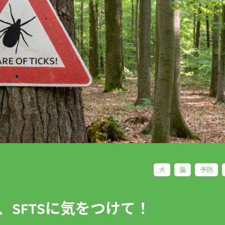
犬
猫
予防
、SFTSに気をつけて！