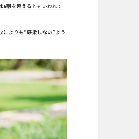
は6割を超える
ともいわれて
なによりも
“感染しない”
よう