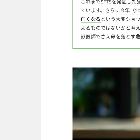
これまでSFTSを発症し
ています。さらに
今年（2
亡くなる
という大変ショ
よるものではないかと考
獣医師でさえ命を落とす危