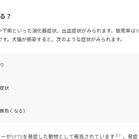
る？
下痢といった消化器症状、出血症状がみられます。致死率は10
です。犬猫が感染すると、次のような症状がみられます。
り
症状
黄色くなる）
２）
ターが
SFTS
を発症した動物として報告されています
。発症