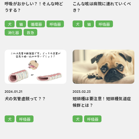
呼吸がおかしい？！そんな時ど
こんな咳は病院に連れていくべ
うする？
き？
犬
猫
循環器
呼吸器
犬
猫
呼吸器
消化器
救急
2024.01.21
2023.02.23
犬の気管虚脱って？？
短頭種は要注意！短頭種気道症
候群とは？
犬
呼吸器
犬
呼吸器