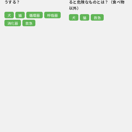
うする？
ると危険なものとは？（食べ物
以外）
犬
猫
循環器
呼吸器
犬
猫
救急
消化器
救急