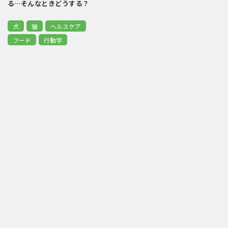
る…そんなときどうする？
犬
猫
ヘルスケア
フード
行動学