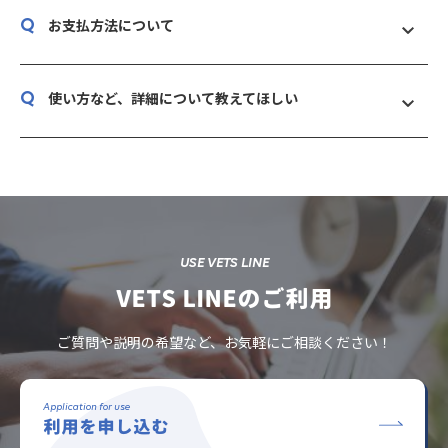
い方向けにマニュアルや解説動画、案内用のリーフレットもご用
Q
ン価格の場合はそちらの金額が継続で適用されます）
お支払方法について
意しておりますので、ご安心ください。
これ以外にLINE公式アカウントの配信費用がかかります。LINE
クレジットカードのみ対応しております。銀行振り込みをご希望
公式アカウントの費用についてはこちらを参照ください。（フリ
Q
の場合は別途、問い合わせフォームよりご連絡くださいませ。
使い方など、詳細について教えてほしい
ープランも用意されています）
https://www.linebiz.com/jp/service/line-official-
お問い合わせフォームからご連絡ください。後日詳細についてお
account/plan/
伺いさせていただきます。また、無料個別相談も実施しておりま
すので、お気軽にご予約ください。
https://vets-line.youcanbook.me/
USE VETS LINE
VETS LINEのご利用
ご質問や説明の希望など、お気軽にご相談ください！
Application for use
利用を申し込む