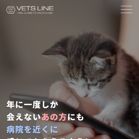
年に一度しか
会えない
あの方
にも
病院を近くに