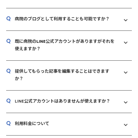
Q
病院のブログとして利用することも可能ですか？
VETS LINEでは、専用のブログプラットフォームとして提供して
Q
おり、そちらでオリジナルの記事などを執筆することも可能で
既に病院のLINE公式アカウントがありますがそれを
使えますか？
す。
動物病院様のLINE公式アカウントをお使いいただけます。VETS
Q
LINEとLINE公式アカウントを連携することで、記事を病院様の
提供してもらった記事を編集することはできます
か？
公式LINEアカウントを通じて飼い主の方々に配信できます。連携
方法や記事配信の方法などは動画やPDFで解説しており、お申込
提供した記事については、病院様の方針などに合わせて編集いた
み・ログイン後のダッシュボードで見れるようになっておりま
Q
だくことが可能です。
LINE
公式アカウントはありませんが使えますか？
す。
VETS LINEはLINE公式アカウントの運用をしなくてもご利用可能
Q
ですが、LINE公式アカウントをご利用いただくと、より情報を届
利用料金について
けやすくなるためお勧めしております。もしこれから開設された
利用料金は月額2万円（税別）となっております。（キャンペー