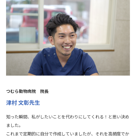
長
松
つむら動物病院 院長
津村 文彰先生
あり
L
修
も
知った瞬間、私がしたいことを代わりにしてくれる！と思い決め
（淺
例
ました。
容
これまで定期的に自分で作成していましたが、それを高頻度でか