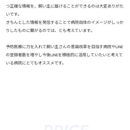
飼
つ正確な情報を、飼い主に届けることができるのは大変ありがた
で
に
いです。
ま
きちんとした情報を発信することで病院自体のイメージがしっか
飼
りしたものに繋がるのでは、とも考えています。
ンペ
り
えた
き
予防医療に力を入れて飼い主さんの意識改革を目指す病院やLINE
の登録者数を増やし今後LINEを積極的に活用していたいと考えて
いる病院にとてもオススメです。
本当
記
得ら