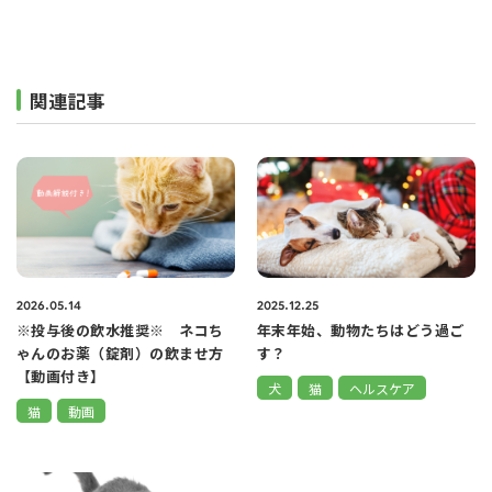
関連記事
2026.05.14
2025.12.25
※投与後の飲水推奨※ ネコち
年末年始、動物たちはどう過ご
ゃんのお薬（錠剤）の飲ませ方
す？
【動画付き】
犬
猫
ヘルスケア
猫
動画