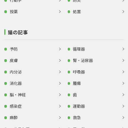
行動学
防災
投薬
処置
猫の記事
予防
循環器
皮膚
腎・泌尿器
内分泌
呼吸器
消化器
腫瘍
脳・神経
歯
感染症
運動器
麻酔
救急